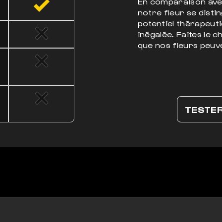
En comparaison avec
notre fleur se disti
potentiel thérapeuti
inégalée. Faites le 
que nos fleurs peuve
TESTE