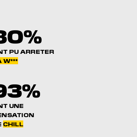
80%
NT PU ARRETER
 W***
93%
NT UNE
ENSATION
E
CHILL