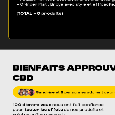
– Grinder Plat : Broye avec style et efficacité
(TOTAL = 8 produits)
BIENFAITS APPROU
CBD
Sandrine
et
2
personnes adorent ce pr
100 d'entre vous
nous ont fait confiance
pour
tester les effets
de nos produits et
voici ce qu'il en ressort :