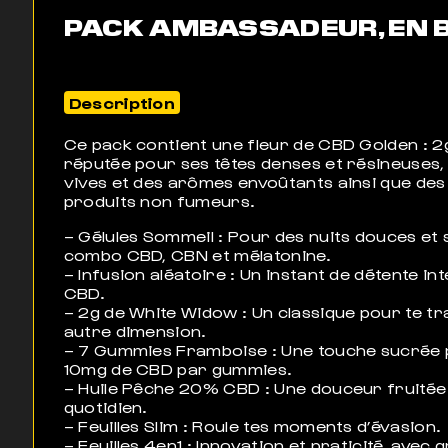
PACK AMBASSADEUR, EN 
Description
Ce pack contient une fleur de CBD Golden : 2
réputée pour ses têtes denses et résineuses,
vives et des arômes envoûtants ainsi que des
produits non fumeurs.
– Gélules Sommeil : Pour des nuits douces et
combo CBD, CBN et mélatonine.
– Infusion aléatoire : Un instant de détente i
CBD.
– 2g de White Widow : Un classique pour te t
autre dimension.
– 7 Gummies Framboise : Une touche sucrée p
10mg de CBD par gummies.
– Huile Pêche 20% CBD : Une douceur fruitée
quotidien.
– Feuilles Slim : Roule tes moments d’évasion.
– Feuilles 4en1 : Innovation et praticité, avec 