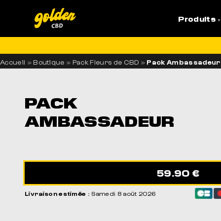
Produits
LI
Accueil
»
Boutique
»
Pack Fleurs de CBD
»
Pack Ambassadeur
PACK
AMBASSADEUR
59.90 €
Livraison estimée
: Samedi 8 août 2026