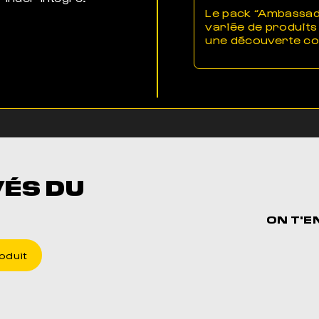
.
Le pack “Ambassade
variée de produits
une découverte com
VÉS DU
ON T'E
oduit