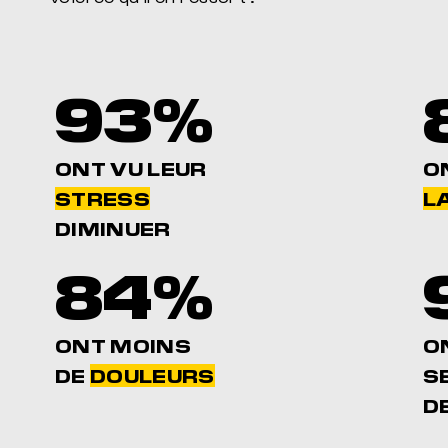
93%
ONT VU LEUR
O
STRESS
LA
DIMINUER
84%
ONT MOINS
O
DE
DOULEURS
S
D