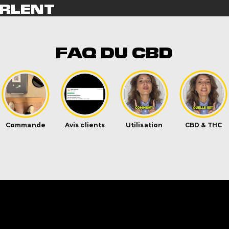
RLENT
NT
FAQ DU CBD
iversal Time)
le a la pêche au top
niversal Time)