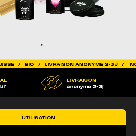
/ LIVRAISON ANONYME 2-3J /
GAL
LIVRAISON
tif
anonyme 2-3j
UTILISATION