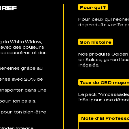
BREF
Pour qui ?
Pour ceux qui reche
de produits variés 
g de White Widow,
Son histoire
 avec des couleurs
 accessoires et des
Nos produits Golden 
en Suisse, garantissa
inégalée.
 sereines grâce au
ntense avec 20% de
Taux de CBD moye
ransporter dans une
Le pack “Ambassadeu
idéal pour une déten
our ton palais,
 pour ton bien-être
Note d'El Profess
grinder intégré.