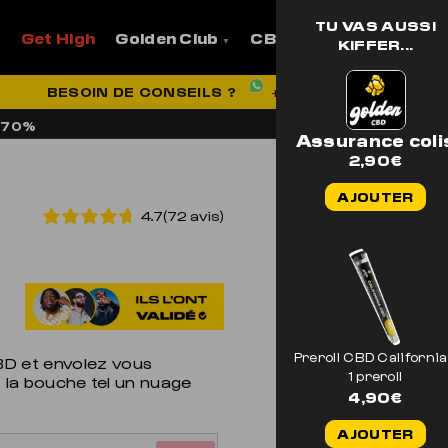
TU VAS AUSSI
Get High
Golden Club
CBD
Pro
Aide et
KIFFER...
VRAISON OFFERTE EN FRANCE
BESOIN DE CONSEILS ?
EXCELLENT
+33 7 56 93 14 20
+ DE 1700 AVIS
 70%
Assurance coli
2,90
€
AJOUTER
4.7(72 avis)
Preroll CBD California
BD et envolez vous
1 preroll
ns la bouche tel un nuage
4,90
€
AJOUTER