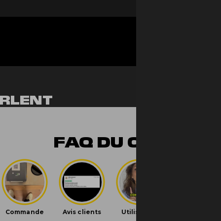
RLENT
NT
FAQ DU CBD
iversal Time)