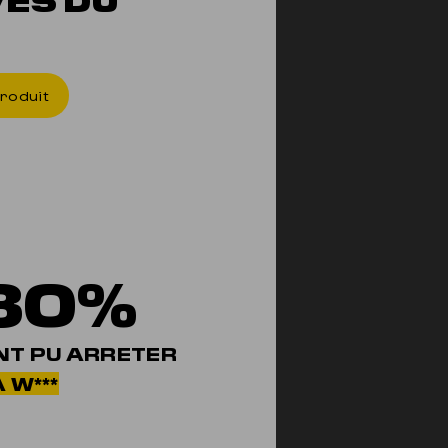
ON T'E
roduit
80%
NT PU ARRETER
 W***