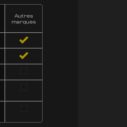
NOTRE M
Autres
70%
marques
VS
LES AU
En comparaison avec
notre fleur se disti
potentiel thérapeuti
inégalée. Faites le 
que nos fleurs peuve
TESTER