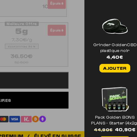
Épuisé
10.50€
5g
Épuisé
7.30€/g
Grinder GoldenCBD
Economisez 30%
plastique noir
36.50€
4,40
€
52.50€
AJOUTER
AIRES
Pack Golden BONS
PLANS - Starter (4x2g
Le
40,90
€
44,90
€
prix