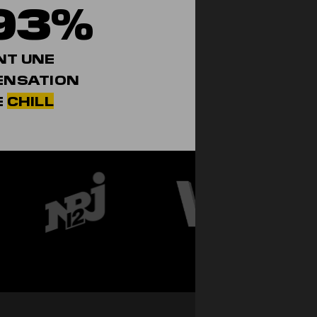
93%
NT UNE
ENSATION
E
CHILL