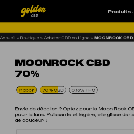
Produits
LI
Accueil
»
Boutique
»
Acheter CBD en Ligne
»
MOONROCK CBD
MOONROCK CBD
70%
Indoor
70% CBD
0.13% THC
Envie de décoller ? Optez pour la Moon Rock C
pour la lune. Puissante et légère, elle glisse da
de douceur !