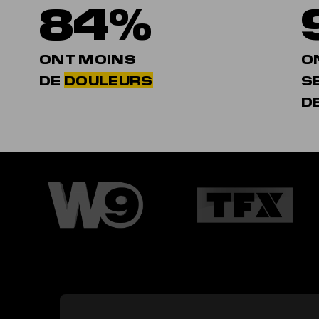
84%
ONT MOINS
O
DE
DOULEURS
S
D