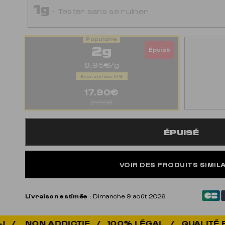
1g
- Tester sans se ruiner
2g
Épuisé
8.95€/g
Economisez 14%
17.90€
21.00€
ÉPUISÉ
VOIR DES PRODUITS SIMIL
Livraison estimée
: Dimanche 9 août 2026