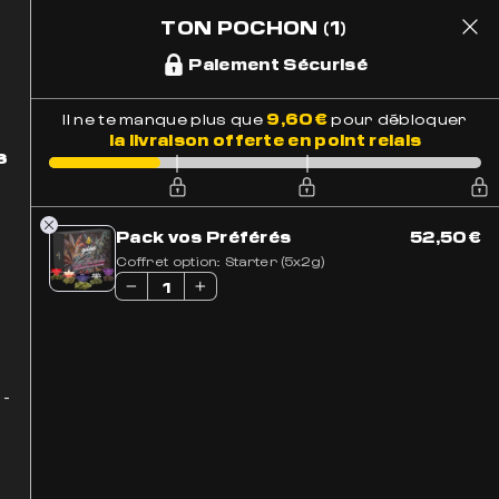
TON POCHON
(1)
1
 Suivi
Paiement Sécurisé
9,60
€
Il ne te manque plus que
pour débloquer
la livraison offerte en point relais
s
Pack vos Préférés
52,50
€
Coffret option:
Starter (5x2g)
 -