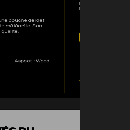
Moon Rock est une cré
le domaine du CBD.
une couche de kief
ite météorite. Son
qualité.
Note d'El Profess
“La Moon Rock, av
épicées et fruitées
Aspect : Weed
donne une note de 1
premium.”
VÉS DU