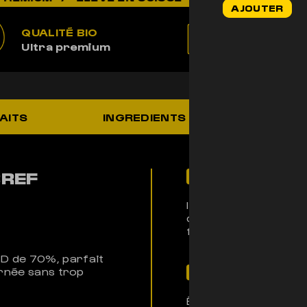
AJOUTER
initial
était :
QUALITÉ BIO
100% LÉ
44,90€.
Ultra premium
Non addic
AITS
INGREDIENTS
UTILIS
BREF
Pour qui ?
Idéale pour ceux qui
de CBD uniques et pu
fruités trouveront l
D de 70%, parfait
urnée sans trop
Son histoire
Élaborée avec soin po