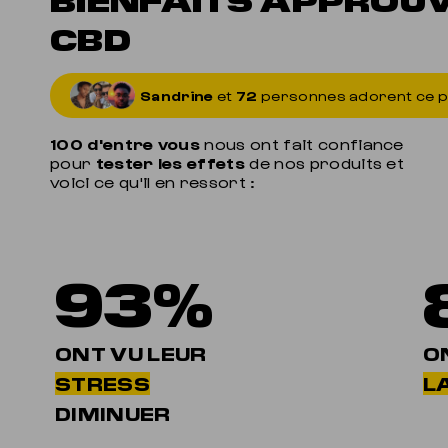
CBD
Sandrine
et
72
personnes adorent ce p
100 d'entre vous
nous ont fait confiance
pour
tester les effets
de nos produits et
voici ce qu'il en ressort :
93%
ONT VU LEUR
O
STRESS
LA
DIMINUER