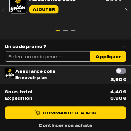
Contactez-nous par e-mail
AJOUTER
Contactez-nous sur WhatsApp
+33 7 56 93 14 20
Du lundi au vendredi de 9h à 17h
BOUTIQUE
AIDE & CONTACT
Un code promo ?
Tous nos produits
Livraison & Suivi
Appliquer
Nouveautés
Parler à un conseiller
Meilleures ventes
Mentions légales
Assurance colis
Fleurs CBD
En savoir plus
NOUS REJOINDRE
2,90
€
Résines CBD
Bons plans
Devenez ambassadeur
Sous-total
4,40
€
Code promo
Devenez partenaire
Expédition
6,90
€
Programme
d'affiliation
COMMANDER
4,40
€
AJOUTER AU PANIER
Continuer vos achats