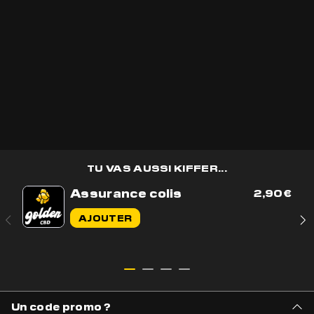
Recevoir les
bons plans
golden CBD
en avant première et des
cadeaux
🎁
OK
TU VAS AUSSI KIFFER...
Assurance colis
2,90
€
Contactez-nous par e-mail
AJOUTER
Contactez-nous sur WhatsApp
+33 7 56 93 14 20
Du lundi au vendredi de 9h à 17h
BOUTIQUE
AIDE & CONTACT
Un code promo ?