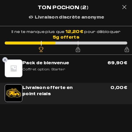
LIVRAISON OFFERTE EN FRANCE
BESOIN DE CONSEILS ?
+33 7 56 93 14 20
TON POCHON
(2)
Livraison discrète anonyme
Paiement Sécurisé
2
12,20
€
Il ne te manque plus que
pour débloquer
5g offerts
Accueil
»
Boutique
»
Sélection Golden CBD
»
Assurance colis
Pack de bienvenue
69,90
€
Coffret option:
Starter
Livraison offerte en
0,00
€
point relais