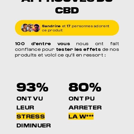
CBD
Sandrine
et
17
personnes adorent
ce produit
100 d'entre vous
nous ont fait
confiance pour
tester les effets
de nos
produits et voici ce qu'il en ressort :
93%
80%
ONT VU
ONT PU
LEUR
ARRETER
STRESS
LA W***
DIMINUER