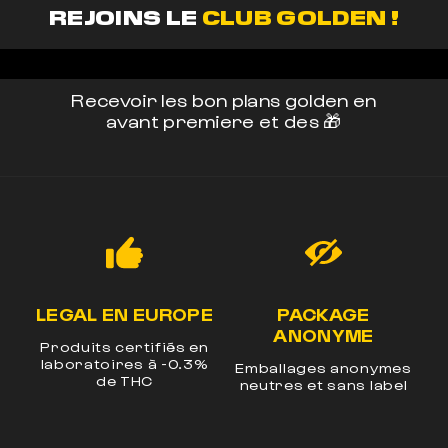
REJOINS LE
CLUB GOLDEN !
Recevoir les bon plans golden en
avant premiere et des 🎁
LEGAL EN EUROPE
PACKAGE
ANONYME
Produits certifiés en
laboratoires à -0.3%
t
Emballages anonymes
de THC
neutres et sans label