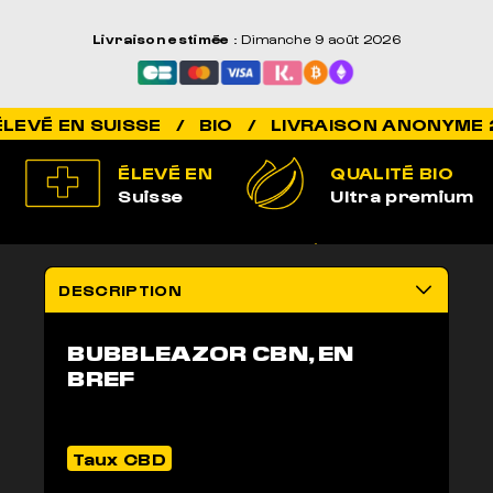
Livraison estimée
: Dimanche 9 août 2026
ÉLEVÉ EN
QUALITÉ BIO
Suisse
Ultra premium
100% LÉGAL
LIVRAISON
Non addictif
anonyme 2-3j
DESCRIPTION
BUBBLEAZOR CBN, EN
BREF
Taux CBD