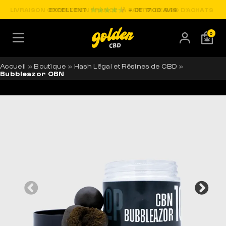
LIVRAISON OFFERTE EN FRANCE
EXCELLENT
À PARTIR DE 69€ D'ACHATS
+ DE 1700 AVIS
0
Accueil
»
Boutique
»
Hash Légal et Résines de CBD
»
Bubbleazor CBN