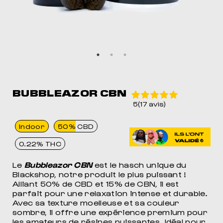
BUBBLEAZOR CBN
5(17 avis)
Indoor
50% CBD
0.22% THC
Le
Bubbleazor CBN
est le hasch unique du
Blackshop, notre produit le plus puissant !
Alliant 50% de CBD et 15% de CBN, il est
parfait pour une relaxation intense et durable.
Avec sa texture moelleuse et sa couleur
sombre, il offre une expérience premium pour
les amateurs de résines puissantes. Idéal pour
MEIL