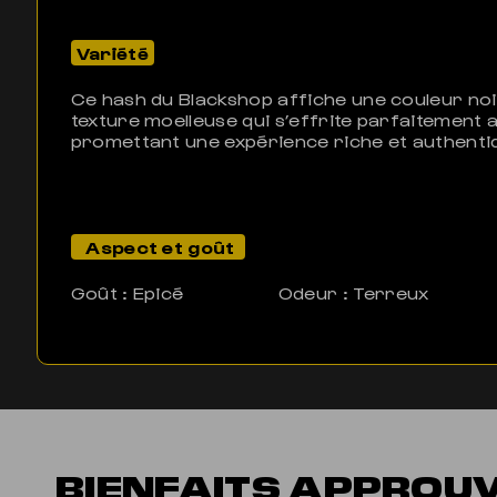
Variété
Ce hash du Blackshop affiche une couleur noi
texture moelleuse qui s’effrite parfaitement 
promettant une expérience riche et authenti
Aspect et goût
Goût : Epicé
Odeur : Terreux
BIENFAITS APPROU