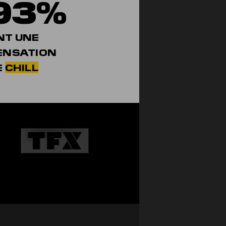
93%
NT UNE
ENSATION
E
CHILL