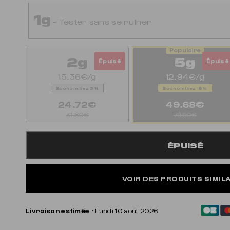
1g
- Tester sans se ruiner
2g
5g
Épuisé
Épuisé
15.36€/g
12.94€/g
Economisez 3%
Economisez 18%
24.72€
49.68€
31.80€
79.50€
ÉPUISÉ
VOIR DES PRODUITS SIMIL
Livraison estimée
: Lundi 10 août 2026