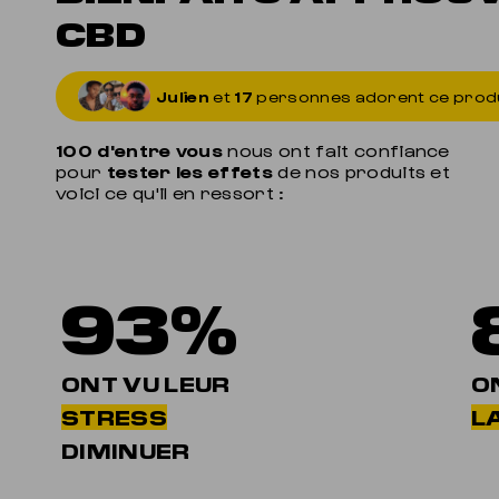
CBD
Julien
et
17
personnes adorent ce prod
100 d'entre vous
nous ont fait confiance
pour
tester les effets
de nos produits et
voici ce qu'il en ressort :
93%
ONT VU LEUR
O
STRESS
LA
DIMINUER