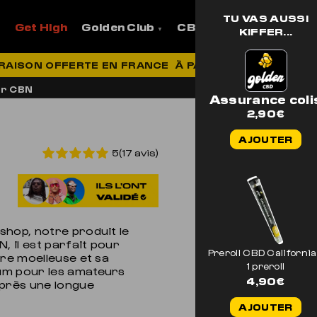
TU VAS AUSSI
Get High
Golden Club
CBD
Pro
Aide et
KIFFER...
VRAISON OFFERTE EN FRANCE
À PARTIR DE 69€ D'ACH
or CBN
Assurance coli
2,90
€
AJOUTER
5(17 avis)
shop, notre produit le
, il est parfait pour
Preroll CBD California
ure moelleuse et sa
1 preroll
um pour les amateurs
4,90
€
après une longue
AJOUTER