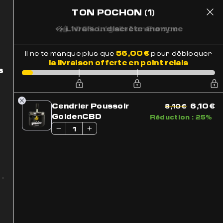
TON POCHON
(1)
1
 Suivi
Livraison discrète anonyme
ATS
56,00
€
Il ne te manque plus que
pour débloquer
la livraison offerte en point relais
s
Le
L
Cendrier Poussoir
6,10
€
8,10
€
prix
p
GoldenCBD
Réduction :
25%
initial
a
était :
es
8,10€.
6
 -