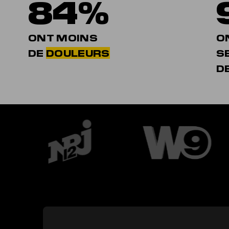
84%
ONT MOINS
O
DE
DOULEURS
S
D