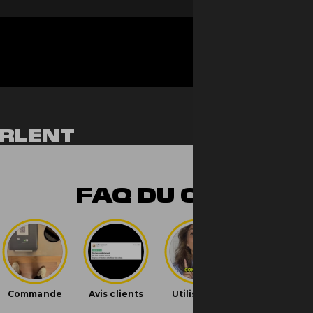
RLENT
NT
FAQ DU CBD
e je cherche un CBD qui fait pas cheap, et là c’est exa
iversal Time)
sans-faute. Ça colle bien aux doigts, l’odeur est puissa