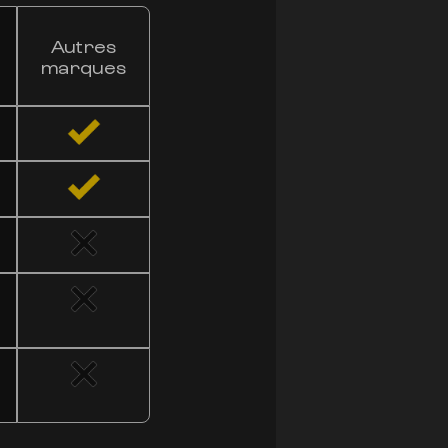
NOTRE B
Autres
VS
LES AU
marques
En comparaison avec
notre fleur se disti
potentiel thérapeuti
inégalée. Faites le 
que nos fleurs peuve
TEST