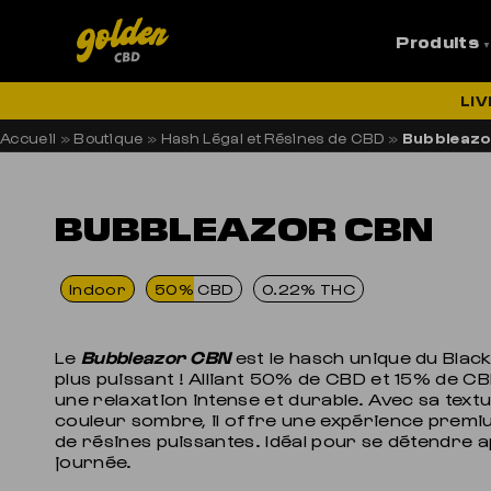
Produits
LI
Accueil
»
Boutique
»
Hash Légal et Résines de CBD
»
Bubbleaz
BUBBLEAZOR CBN
Indoor
50% CBD
0.22% THC
Le
Bubbleazor CBN
est le hasch unique du Black
plus puissant ! Alliant 50% de CBD et 15% de CBN
une relaxation intense et durable. Avec sa text
couleur sombre, il offre une expérience premi
de résines puissantes. Idéal pour se détendre 
journée.