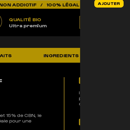
AJOUTER
F / 100% LÉGAL / QUALITÉ PREMIUM / ÉLEVÉ 
initial
était :
44,90€.
QUALITÉ BIO
100% LÉ
Ultra premium
Non addic
AITS
INGREDIENTS
UTILIS
F
Pour qui ?
Idéal pour ceux qui 
parfait pour se dét
de calme intense.
et 15% de CBN, le
éale pour une
Son histoire