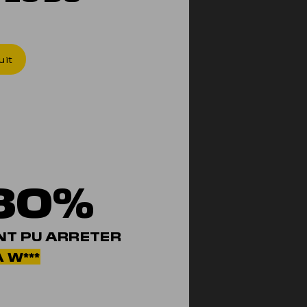
ON T'E
uit
80%
NT PU ARRETER
 W***