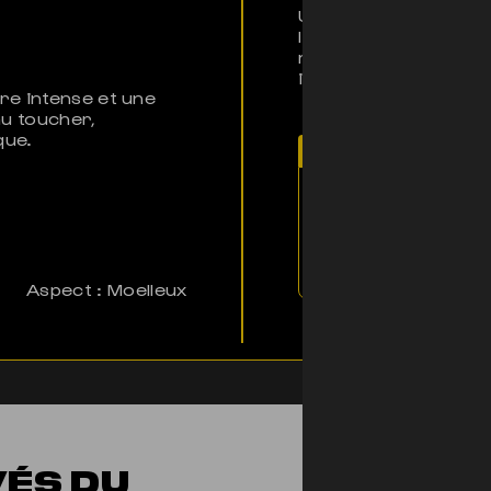
Unique résine et prod
le
Bubbleazor CBN
e
rigoureuses et provi
irréprochable.
re intense et une
au toucher,
que.
Note d'El Profess
Ce Bubbleazor CBN,
apaisants et sa tex
totale. Note finale 
Aspect : Moelleux
VÉS DU