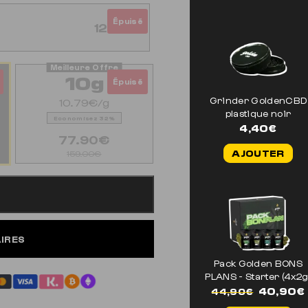
Épuisé
12.90€
10g
Épuisé
Grinder GoldenCBD
10.79€/g
plastique noir
Economisez 32%
4,40
€
77.90€
AJOUTER
159.00€
AIRES
Pack Golden BONS
PLANS - Starter (4x2g
Le
40,90
€
44,90
€
prix