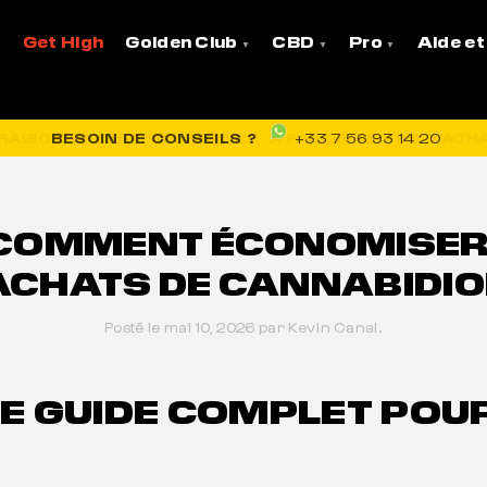
économiser (vraiment) sur vos achats de cannabidiol
Get High
Golden Club
CBD
Pro
Aide et
VRAISON OFFERTE EN FRANCE
BESOIN DE CONSEILS ?
+33 7 56 93 14 20
 COMMENT ÉCONOMISER 
ACHATS DE CANNABIDIO
Posté le mai 10, 2026 par Kevin Canal.
LE GUIDE COMPLET POU