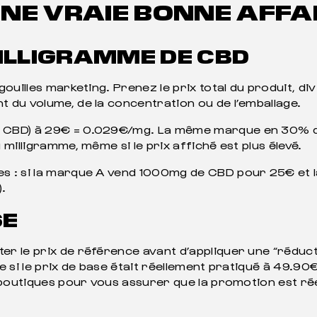
NE VRAIE BONNE AFFA
MILLIGRAMME DE CBD
ouilles marketing. Prenez le prix total du produit, di
 du volume, de la concentration ou de l’emballage.
 CBD) à 29€ = 0.029€/mg. La même marque en 30% d
milligramme, même si le prix affiché est plus élevé.
s : si la marque A vend 1000mg de CBD pour 25€ et
).
SE
r le prix de référence avant d’appliquer une “réduct
 si le prix de base était réellement pratiqué à 49.90€
 boutiques pour vous assurer que la promotion est rée