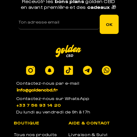
Recevoir les
bons plans
golden CBD
en avant première et des
cadeaux
🎁
LIVRAISON RAPIDE
Votre commande est expédiée sous 1j ouvré
OK
LEGAL EN EUROPE
Produits certifiés en laboratoires à -0.3% de
THC
Contactez-nous par e-mail
Contactez-nous sur WhatsApp
+33 7 56 93 14 20
Du lundi au vendredi de 9h à 17h
PACKAGE ANONYME
BOUTIQUE
AIDE & CONTACT
Emballages anonymes neutres et sans label
Tous nos produits
Livraison & Suivi