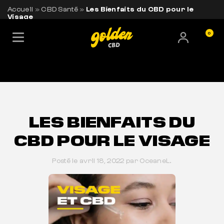
Accueil
»
CBD Santé
»
Les Bienfaits du CBD pour le
Visage
0
LIVRAISON OFFERTE EN FRANCE
BESOIN DE CONSEILS ?
+33 7 56 93 14 20
LES BIENFAITS DU
CBD POUR LE VISAGE
Posté le avril 18, 2022 par OceaneL.