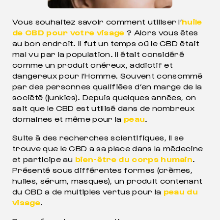
Vous souhaitez savoir comment utiliser l’
huile
de CBD pour votre visage
? Alors vous êtes
au bon endroit. Il fut un temps où le CBD était
mal vu par la population. Il était considéré
comme un produit onéreux, addictif et
dangereux pour l’Homme. Souvent consommé
par des personnes qualifiées d’en marge de la
société (junkies). Depuis quelques années, on
sait que le CBD est utilisé dans de nombreux
domaines et même pour la
peau
.
Suite à des recherches scientifiques, il se
MEIL
trouve que le CBD a sa place dans la médecine
POUR DORMIR COMME JAMAIS
et participe au
bien-être du corps humain
.
Présenté sous différentes formes (crèmes,
huiles, sérum, masques), un produit contenant
du CBD a de multiples vertus pour la
peau du
visage
.