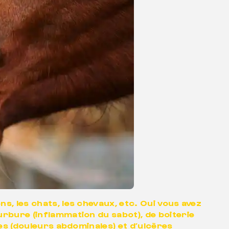
, les chats, les chevaux, etc. Oui vous avez
rbure (inflammation du sabot), de boiterie
es (douleurs abdominales) et d’ulcères