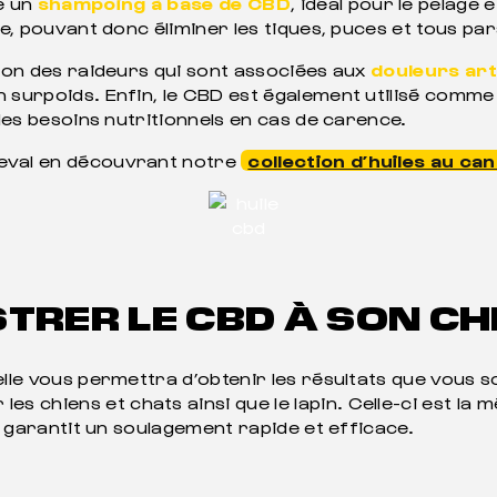
e un
shampoing à base de CBD
, idéal pour le pelage 
re, pouvant donc éliminer les tiques, puces et tous par
ison des raideurs qui sont associées aux
douleurs art
 surpoids. Enfin, le CBD est également utilisé comme 
 les besoins nutritionnels en cas de carence.
heval en découvrant notre
collection d’huiles au can
TRER LE CBD À SON C
lle vous permettra d’obtenir les résultats que vous so
hiens et chats ainsi que le lapin. Celle-ci est la méth
le garantit un soulagement rapide et efficace.