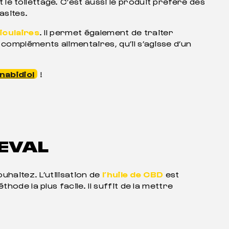
et le toilettage. C’est aussi le produit préféré des
asites.
iculaires
. Il permet également de traiter
compléments alimentaires, qu’il s’agisse d’un
nabidiol
!
HEVAL
uhaitez. L’utilisation de
l’huile de CBD
est
ode la plus facile. Il suffit de la mettre