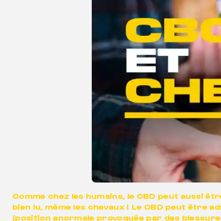
Comme chez les humains, le CBD peut aussi être 
bien lu, même les chevaux ! Le CBD peut être a
(position anormale provoquée par des blessures 