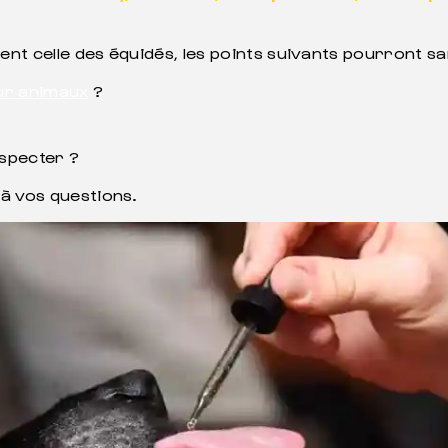
ment celle des équidés, les points suivants pourront s
ur animaux
?
especter ?
à vos questions.