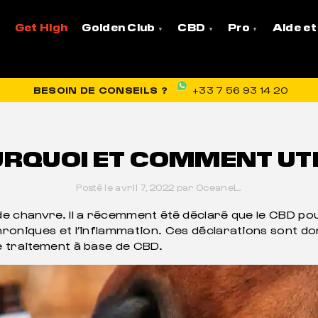
mment utiliser du CBD ?
Get High
Golden Club
CBD
Pro
Aide et
VRAISON OFFERTE EN FRANCE
BESOIN DE CONSEILS ?
+33 7 56 93 14 20
RQUOI ET COMMENT UTI
Posté le avril 7, 2022 par OceaneL.
de chanvre. Il a récemment été déclaré que le CBD pou
hroniques et l’inflammation. Ces déclarations sont d
e traitement à base de CBD.