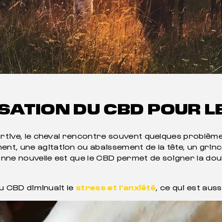
ILISATION DU CBD POUR 
portive, le cheval rencontre souvent quelques problèm
t, une agitation ou abaissement de la tête, un grinc
bonne nouvelle est que le CBD permet de soigner la dou
du CBD diminuait le
stress et l’anxiété
, ce qui est aus