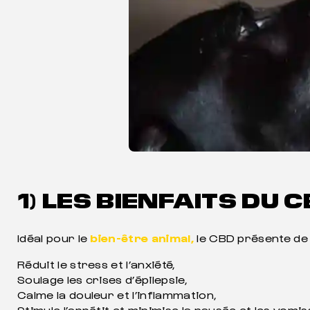
1) LES BIENFAITS DU
Idéal pour le
bien-être animal,
le CBD présente de
Réduit le stress et l’anxiété,
Soulage les crises d’épilepsie,
Calme la douleur et l’inflammation,
Stimule l’appétit et minimise la nausée et les vom