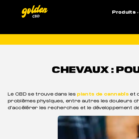
Accueil
»
CBD Animaux
»
Chevaux : pourquoi et co
Produits
LI
CHEVAUX : POU
Le CBD se trouve dans les
plants de cannabis
et 
problèmes physiques, entre autres les douleurs c
d’accélérer les recherches et le développement d