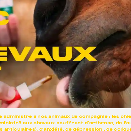
administré à nos animaux de compagnie : les chiens
dministré aux chevaux souffrant d’arthrose, de fou
articulaires), d’anxiété, de dépression , de coliqu