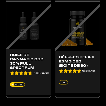
ES OPTIONS PEUVENT ÊTRE CHOISIES SUR LA PAGE DU PRODUIT
 PRODUIT A PLUSIEURS VARIATIONS. LES OPTIONS PEUVENT ÊTRE CHOISIES SUR LA
HUILE DE
GÉLULES RELAX
CANNABIS CBD
25MG CBD
30% FULL
(BOÎTE DE 30)
SPECTRUM
5(18 avis)
4.8(12 avis)
CBD
30% CBD