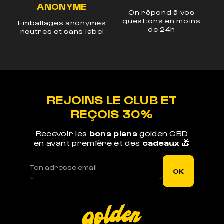
ANONYME
en
On répond à vos
3%
questions en moins
Emballages anonymes
de 24h
c
neutres et sans label
REJOINS LE CLUB ET
REÇOIS 30%
Recevoir les
bons plans
golden CBD
en avant première et des
cadeaux
🎁
OK