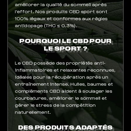
améliorer la qualité du sommeil après
l’effort. Nos produits CBD sport sont
100% légaux et conformes aux règles
antidopage (THC ≤ 0.3%).
POURQUOI LE CBD POUR
LE SPORT ?
Le CBD possède des propriétés anti-
inflammatoires et relaxantes reconnues,
idéales pour la récupération après un
entraînement intense. Huiles, baumes et
compléments CBD aident à soulager les
courbatures, améliorer le sommeil et
gérer le stress de la compétition
naturellement.
DES PRODUITS ADAPTÉS
MEIL