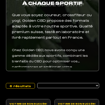
À CHAQUE SPORTIF
POUR DORMIR COMME JAMAIS
Que vous soyez coureur, crossfiteur ou
yogi, Golden CBD propose des formats
adaptés à votre routine sportive. Qualité
premium suisse, testé en laboratoire et
livré rapidement partout en France.
Chez Golden CBD, nous avons conçu une
gamme dédiée aux sportifs, combinant les
bienfaits du CBD pour optimiser vos
performances et améliorer votre
récupération. Nos produits Sports CBD
incluent des gélules, baumes et huiles
spécialement formulés pour répondre aux
6 résultats
besoins des athlètes et des passionnés
d’activité physique.
VICTIME DE SON SUCCÈS!
VICTIME DE SON SUCCÈS!