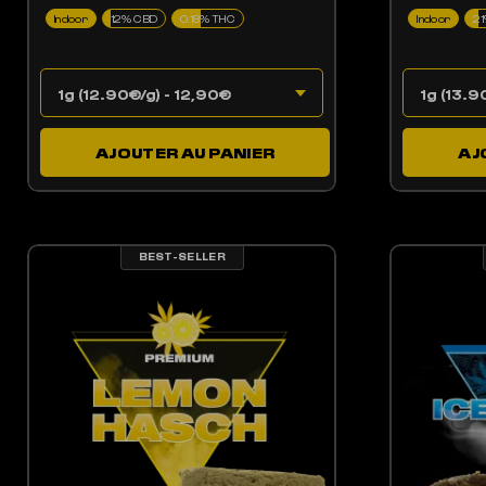
Indoor
12% CBD
0.18% THC
Indoor
2
AJOUTER AU PANIER
AJ
BEST-SELLER
LES OPTIONS PEUVENT ÊTRE CHOISIES SUR LA PAGE DU PRODUIT
CE PRODUIT A PLUSIEURS VARIATIONS. LES OPTIONS PEUV
CE 