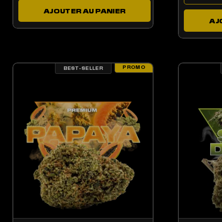
AJOUTER AU PANIER
AJ
PROMO
BEST-SELLER
LES OPTIONS PEUVENT ÊTRE CHOISIES SUR LA PAGE DU PRODUIT
CE PRODUIT A PLUSIEURS VARIATIONS. LES OPTIONS PEUV
CE 