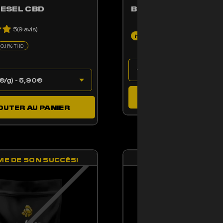
IESEL CBD
BLUE MAGIC CBD
5(9 avis)
Indoor
12% CBD
0.17% THC
0.11% THC
AJOUTER AU PAN
OUTER AU PANIER
ME DE SON SUCCÈS!
VICTIME DE SON SU
ENT ÊTRE CHOISIES SUR LA PAGE DU PRODUIT
PRODUIT A PLUSIEURS VARIATIONS. LES OPTIONS PEUVENT ÊTRE CHOISIE
CE PRODUIT A PLUSIE