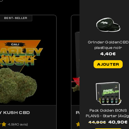
BEST-SELLER
BEST-SELLER
ENT ÊTRE CHOISIES SUR LA PAGE DU PRODUIT
PRODUIT A PLUSIEURS VARIATIONS. LES OPTIONS PEUVENT ÊTRE CHOISIE
CE PRODUIT A PLUSIE
Grinder GoldenCBD
plastique noir
4,40
€
AJOUTER
Pack Golden BONS
 KUSH CBD
PACK VOS PRÉFÉRÉ
PLANS - Starter (4x2g
Le
40,90
€
44,90
€
4.9(40 avis)
4.9(36 avis)
prix