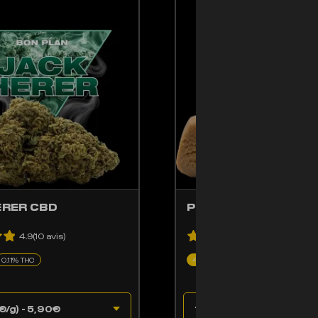
ENT ÊTRE CHOISIES SUR LA PAGE DU PRODUIT
PRODUIT A PLUSIEURS VARIATIONS. LES OPTIONS PEUVENT ÊTRE CHOISIE
CE PRODUIT A PLUSIE
ERER CBD
PIATELLA CBD
4.9(10 avis)
5(1 avis)
0.11% THC
45% CBD
0.24% THC