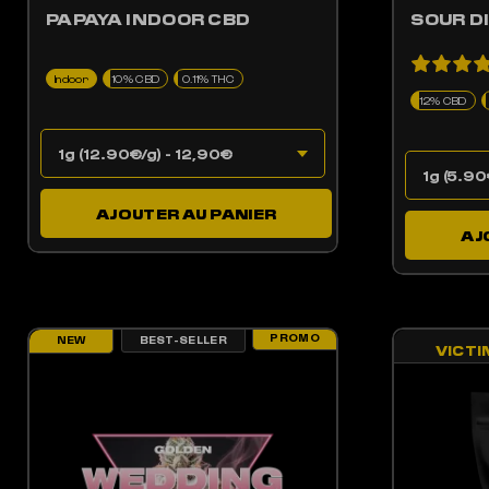
PAPAYA INDOOR CBD
SOUR D
Indoor
10% CBD
0.11% THC
12% CBD
AJOUTER AU PANIER
AJ
PROMO
BEST-SELLER
NEW
VICTI
CE PRODUIT A PLUSIEURS VARIATIONS. LES OPTIONS PEUV
CE 
LES OPTIONS PEUVENT ÊTRE CHOISIES SUR LA PAGE DU PRODUIT