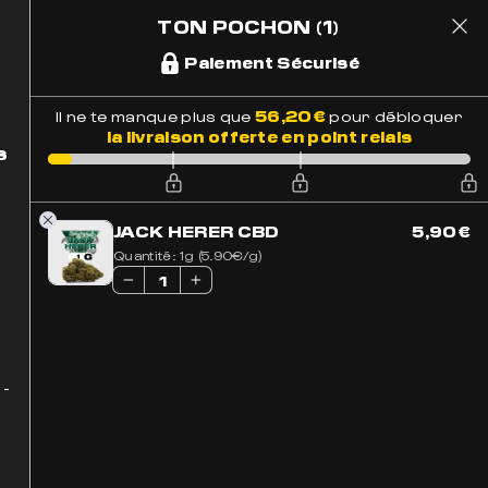
TON POCHON
(1)
1
 Suivi
Paiement Sécurisé
56,20
€
Il ne te manque plus que
pour débloquer
la livraison offerte en point relais
s
JACK HERER CBD
5,90
€
Quantité:
1g (5.90€/g)
oin par
El Professor
, ces pépites allient
oups de cœur et savoure les
 -