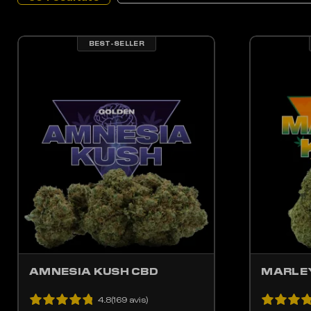
BEST-SELLER
LES OPTIONS PEUVENT ÊTRE CHOISIES SUR LA PAGE DU PRODUIT
CE PRODUIT A PLUSIEURS VARIATIONS. LES OPTIONS PEUV
CE 
AMNESIA KUSH CBD
MARLEY
4.8(169 avis)