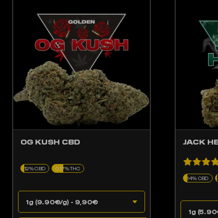
LES OPTIONS PEUVENT ÊTRE CHOISIES SUR LA PAGE DU PRODUIT
CE PRODUIT A PLUSIEURS VARIATIONS. LES OPTIONS PEUV
CE 
OG KUSH CBD
JACK H
12% CBD
0.17% THC
14% CBD