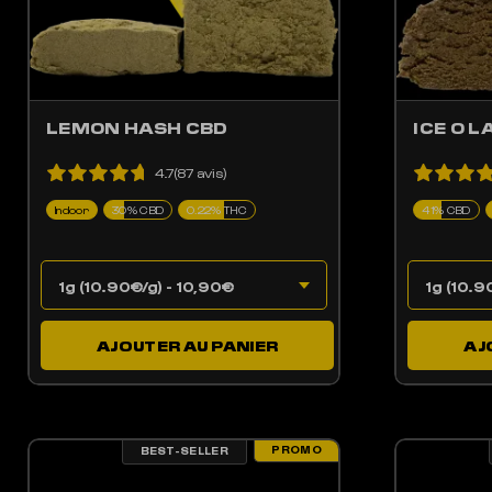
LEMON HASH CBD
ICE O L
4.7(87 avis)
Indoor
30% CBD
0.22% THC
41% CBD
AJOUTER AU PANIER
AJ
PROMO
BEST-SELLER