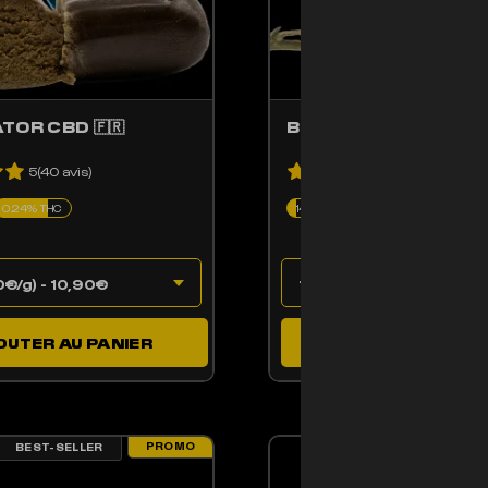
ATOR CBD 🇫🇷
BLUE CHEESE CBD
5(40 avis)
5(35 avis)
0.24% THC
14% CBD
0.07% THC
OUTER AU PANIER
AJOUTER AU PAN
PROMO
BEST-SELLER
BEST-SELLER