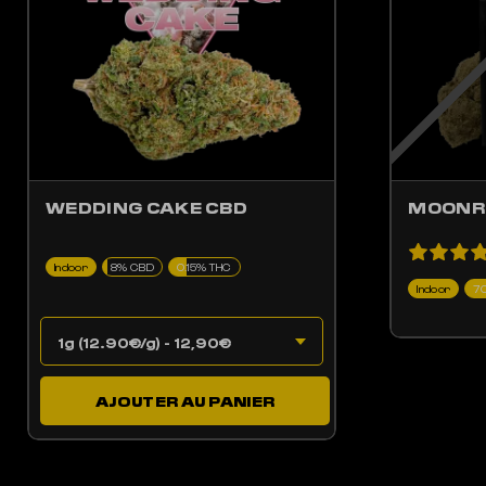
WEDDING CAKE CBD
MOONR
Indoor
8% CBD
0.15% THC
Indoor
7
AJOUTER AU PANIER