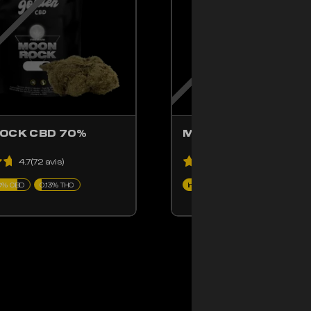
OCK CBD 70%
MIMOSA CBD
4.7(72 avis)
5(27 avis)
0% CBD
0.13% THC
Indoor
22% CBD
0.21% THC