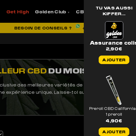
TU VAS AUSSI
Get High
Golden Club
CBD
Pro
Aide et
KIFFER...
VRAISON OFFERTE EN FRANCE
BESOIN DE CONSEILS ?
EXCELLENT
+33 7 56 93 14 20
+ DE 1700 AVIS
Assurance coli
2,90
€
AJOUTER
LLEUR CBD
DU MOIS
lusive des meilleures variétés de CBD. Choisies avec s
 une expérience unique. Laisse-toi surprendre par nos c
Preroll CBD California
1 preroll
4,90
€
AJOUTER