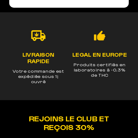
LIVRAISON
LEGAL EN EUROPE
UM
RAPIDE
Produits certifiés en
laboratoires à -0.3%
Votre commande est
E
de THC
os
expédiée sous 1j
n
ouvré
REJOINS LE CLUB ET
REÇOIS 30%