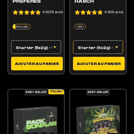
PRÉFÉRÉS
HASCH
POUR DORMIR COMME JAMAIS
4.9(36 avis)
4.9(16 avis)
14% CBD
CBD
AJOUTER AU PANIER
AJOUTER AU PANIER
PROMO
BEST-SELLER
BEST-SELLER
ES OPTIONS PEUVENT ÊTRE CHOISIES SUR LA PAGE DU PRODUIT
 PRODUIT A PLUSIEURS VARIATIONS. LES OPTIONS PEUVENT ÊTRE CHOISIES SUR LA