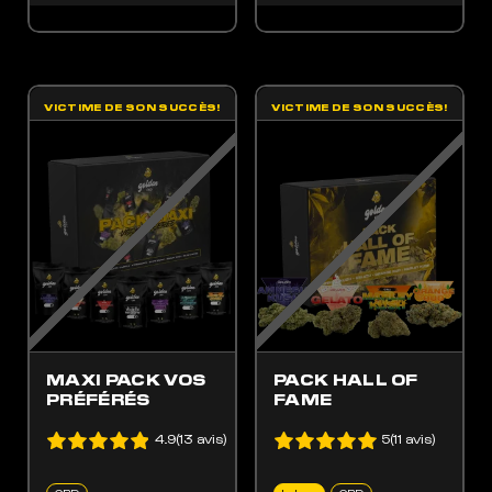
VICTIME DE SON SUCCÈS!
VICTIME DE SON SUCCÈS!
ES OPTIONS PEUVENT ÊTRE CHOISIES SUR LA PAGE DU PRODUIT
 PRODUIT A PLUSIEURS VARIATIONS. LES OPTIONS PEUVENT ÊTRE CHOISIES SUR LA
MAXI PACK VOS
PACK HALL OF
PRÉFÉRÉS
FAME
4.9(13 avis)
5(11 avis)