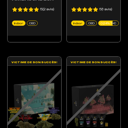
5(2 avis)
5(1 avis)
Indoor
CBD
Indoor
CBD
0.24% THC
VICTIME DE SON SUCCÈS!
VICTIME DE SON SUCCÈS!
ES OPTIONS PEUVENT ÊTRE CHOISIES SUR LA PAGE DU PRODUIT
 PRODUIT A PLUSIEURS VARIATIONS. LES OPTIONS PEUVENT ÊTRE CHOISIES SUR LA