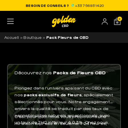
LIVRAISON OFFERTE EN FRANCE
BESOIN DE CONSEILS ?
+33 7 56 93 14 20
0
Accueil
»
Boutique
»
Pack Fleurs de CBD
Découvrez nos
Packs de Fleurs CBD
Plongez dans l’univers apaisant du CBD avec
nos
packs exclusifs de fleurs
, spécialement
sélectionnés pour vous. Notre engagement
envers la qualité se traduit par des taux de
cannabinoïdes naturels exceptionnels, avec
C’est pourquoi nous vous proposons une
un taux de THC inférieur à 0,3%. Chez nous,
livraison express en seulement 24 heures,