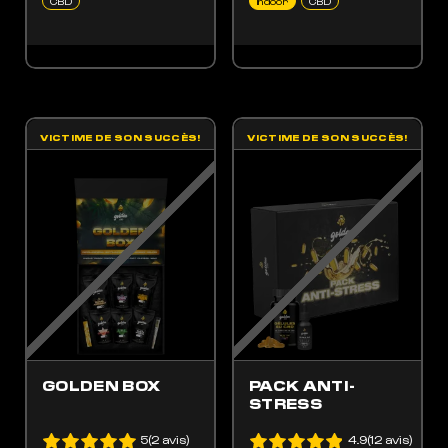
CBD
Indoor
CBD
VICTIME DE SON SUCCÈS!
VICTIME DE SON SUCCÈS!
ES OPTIONS PEUVENT ÊTRE CHOISIES SUR LA PAGE DU PRODUIT
 PRODUIT A PLUSIEURS VARIATIONS. LES OPTIONS PEUVENT ÊTRE CHOISIES SUR LA
GOLDEN BOX
PACK ANTI-
STRESS
5(2 avis)
4.9(12 avis)