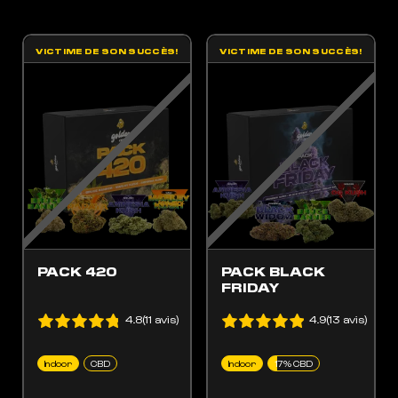
VICTIME DE SON SUCCÈS!
VICTIME DE SON SUCCÈS!
ES OPTIONS PEUVENT ÊTRE CHOISIES SUR LA PAGE DU PRODUIT
 PRODUIT A PLUSIEURS VARIATIONS. LES OPTIONS PEUVENT ÊTRE CHOISIES SUR LA
PACK 420
PACK BLACK
FRIDAY
4.8(11 avis)
4.9(13 avis)
Indoor
CBD
Indoor
17% CBD