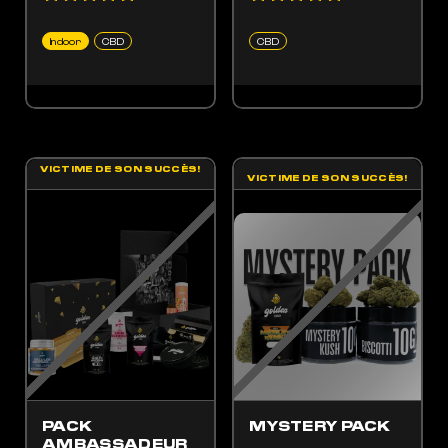
Indoor
CBD
CBD
VICTIME DE SON SUCCÈS!
VICTIME DE SON SUCCÈS!
 PRODUIT A PLUSIEURS VARIATIONS. LES OPTIONS PEUVENT ÊTRE CHOISIES SUR LA
PACK
MYSTERY PACK
AMBASSADEUR