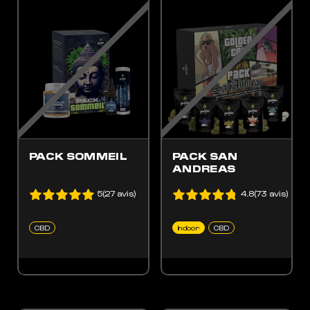
ES OPTIONS PEUVENT ÊTRE CHOISIES SUR LA PAGE DU PRODUIT
 PRODUIT A PLUSIEURS VARIATIONS. LES OPTIONS PEUVENT ÊTRE CHOISIES SUR LA
PACK SOMMEIL
PACK SAN
ANDREAS
5(27 avis)
4.8(73 avis)
CBD
Indoor
CBD