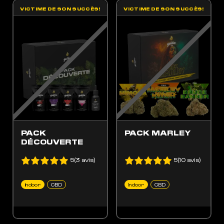
VICTIME DE SON SUCCÈS!
VICTIME DE SON SUCCÈS!
ES OPTIONS PEUVENT ÊTRE CHOISIES SUR LA PAGE DU PRODUIT
 PRODUIT A PLUSIEURS VARIATIONS. LES OPTIONS PEUVENT ÊTRE CHOISIES SUR LA
PACK
PACK MARLEY
DÉCOUVERTE
5(3 avis)
5(10 avis)
Indoor
CBD
Indoor
CBD