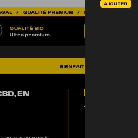
AJOUTER
initial
était :
TÉ PREMIUM / ÉLEVÉ EN SUISSE / BIO / LIVR
44,90€.
QUALITÉ BIO
100% LÉ
Ultra premium
Non addic
BIENFAITS
BD, EN
Pour qui ?
À tous les amateurs d
ux de CBD moyen à