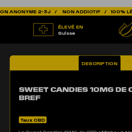
NON ADDICTIF / 100% LÉGAL / QUALI
ÉLEVÉ EN
Suisse
DESCRIPTION
SWEET CANDIES 10MG DE C
BREF
Taux CBD
La Sweet Candies 10MG de CBD affiche un ta