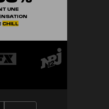
NT UNE
ENSATION
E
CHILL
NOTRE SW