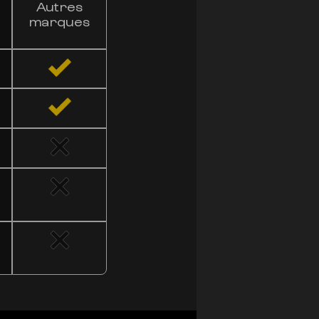
Autres
10MG DE 
marques
VS
LES AU
En comparaison avec
notre fleur se disti
potentiel thérapeuti
inégalée. Faites le 
que nos fleurs peuve
TESTER SWE