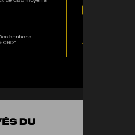
Note d'El Profess
Les Sweets Candie
!
“Des bonbons
e CBD”
VÉS DU
ON T'E