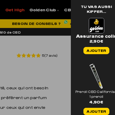
TU VAS AUSSI
Get High
Golden Club
CBD
Pro
Aide et
KIFFER...
VRAISON OFFERTE EN FRANCE
BESOIN DE CONSEILS ?
+33 7 56 93 14 20
0MG de CBD
Assurance coli
2,90
€
AJOUTER
5(7 avis)
té, ceux qui ont besoin
Preroll CBD California
1 preroll
i préfèrent un parfum
4,90
€
ur ceux qui ont envie
AJOUTER