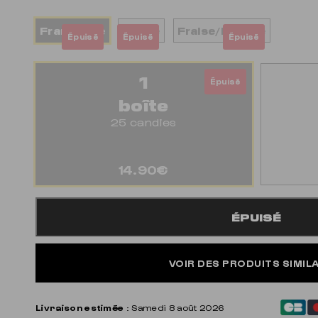
Framboise
Pêche
Fraise/Banane
Épuisé
Épuisé
Épuisé
1
Épuisé
boîte
25 candies
14.90€
ÉPUISÉ
VOIR DES PRODUITS SIMIL
Livraison estimée
: Samedi 8 août 2026