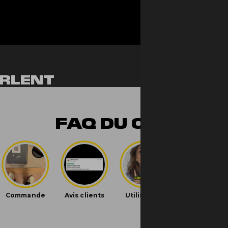
RLENT
NT
FAQ DU CBD
ils sont bons ! J'adore
iversal Time)
és c'est fraise banane, j'adore la banane mais c'est p
niversal Time)