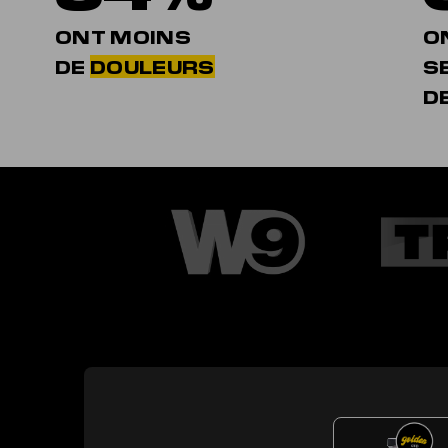
ONT MOINS
O
DE
DOULEURS
S
D