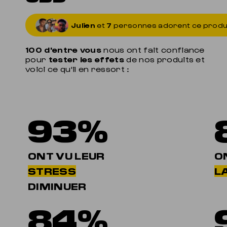
Julien
et
7
personnes adorent ce produ
100 d'entre vous
nous ont fait confiance
pour
tester les effets
de nos produits et
voici ce qu'il en ressort :
93%
ONT VU LEUR
O
STRESS
LA
DIMINUER
84%