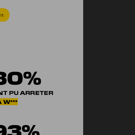
it
80%
NT PU ARRETER
 W***
93%