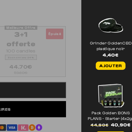
3+1
Épuisé
offerte
Grinder GoldenCBD
plastique noir
100 candies
4,40
€
Economisez 24%
44.70€
AJOUTER
59.60€
AIRES
Pack Golden BONS
PLANS - Starter (4x2g
Le
40,90
€
44,90
€
prix