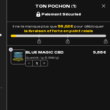
TON POCHON
(1)
1
 Suivi
Paiement Sécurisé
56,22
€
Il ne te manque plus que
pour débloquer
la livraison offerte en point relais
s
BLUE MAGIC CBD
5,88
€
Quantité:
1g (5.88€/g)
 -