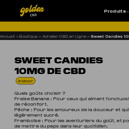
Produits
LI
Accueil
»
Boutique
»
Acheter CBD en Ligne
»
Sweet Candies 1
SWEET CANDIES
10MG DE CBD
Indoor
Quels goûts choisir ?
Fraise Banane : Pour ceux qui aiment l’onctuosi
de réconfort.
Pêche : Pour les amoureux de la douceur et qu
légèrement sucré.
Framboise : Pour les aventuriers du goût, et po
de mettre du peps dans leur quotidien.