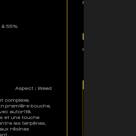
Réservé aux amateurs
n à 55%
Son histoire
Histoire de ce produ
Note d'El Profess
Aspect : Weed
et complexe,
“Tu peux filtrer une
En première bouche,
pas 4, tu peux filtr
vec autorité.
Ah bah si tu peux fi
s et une touche
faire découvrir le
ntre les terpènes,
manière inoubliable
 aux résines
ant.