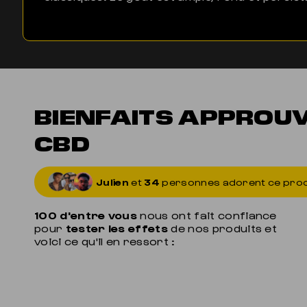
BIENFAITS APPROU
CBD
Julien
et
34
personnes adorent ce prod
100 d'entre vous
nous ont fait confiance
pour
tester les effets
de nos produits et
voici ce qu'il en ressort :