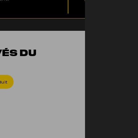
VÉS DU
ON T'E
uit