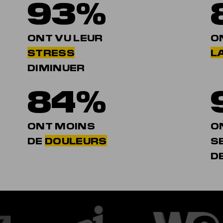
93%
ONT VU LEUR
O
STRESS
LA
DIMINUER
84%
ONT MOINS
O
DE
DOULEURS
S
D