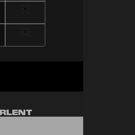
TE
RLENT
NT