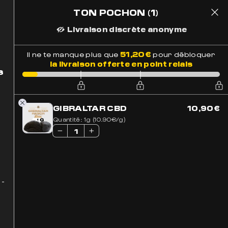
TON POCHON
(1)
1
 Suivi
Paiement Sécurisé
51,20
€
Il ne te manque plus que
pour débloquer
la livraison offerte en point relais
s
GIBRALTAR CBD
10,90
€
Quantité:
1g (10.90€/g)
 -