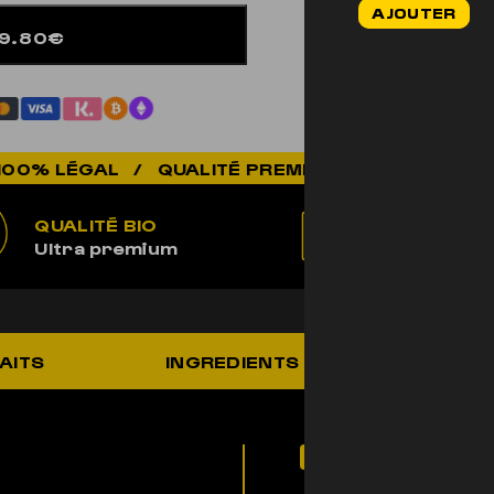
AJOUTER
initial
59.80€
était :
44,90€.
/ QUALITÉ PREMIUM / ÉLEVÉ EN SUISSE / BIO
QUALITÉ BIO
100% LÉ
Ultra premium
Non addic
AITS
INGREDIENTS
UTILIS
Pour qui ?