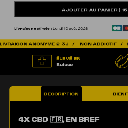
AJOUTER AU PANIER
| 1
Livraison estimée
: Lundi 10 août 2026
NON ADDICTIF / 100% LÉGAL 
ÉLEVÉ EN
Suisse
DESCRIPTION
BIENF
4X CBD 🇫🇷, EN BREF