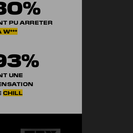
80%
NT PU ARRETER
 W***
93%
NT UNE
ENSATION
E
CHILL