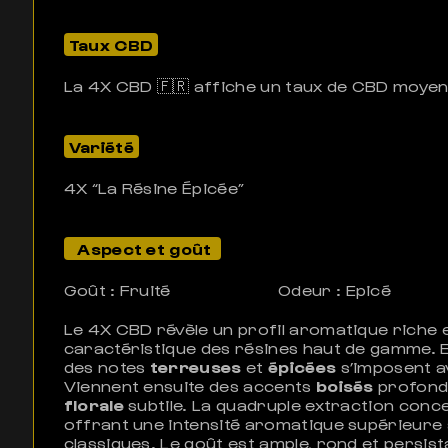
Taux CBD
La 4X CBD 🇫🇷 affiche un taux de CBD moye
Variété
4X “La Résine Épicée”
Aspect et goût
Goût : Fruité
Odeur : Epicé
Le 4X CBD révèle un profil aromatique riche 
caractéristique des résines haut de gamme. 
des notes
terreuses
et
épicées
s’imposent a
Viennent ensuite des accents
boisés
profond
florale
subtile. La quadruple extraction conce
offrant une intensité aromatique supérieure
classiques. Le goût est ample, rond et persist