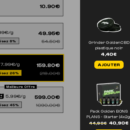
10.90€
99€/g
49.95€
54.50€
isez 8%
Grinder GoldenCBD
plastique noir
4,40
€
7.99€/g
159.80€
AJOUTER
218.00€
isez 26%
g
5.99€/g
599.00€
1090.00€
isez 45%
Pack Golden BONS
PLANS - Starter (4x2g
Le
40,90
€
44,90
€
prix