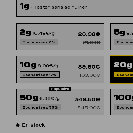
1g
- Tester sans se ruiner
2g
5g
10.49€/g
9.
20.98€
21.80€
Economisez 3%
Econom
10g
20g
8.99€/g
89.90€
109.00€
Economisez 17%
Econom
50g
100
6.99€/g
349.50€
545.00€
Economisez 35%
Econom
🔥 En stock