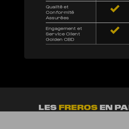
Qualité et
Conformité
Assurées
Engagement et
Service Client
Golden CBD
LES
FREROS
EN PA
LES FREROS EN PARLE
4X CBD 🇫🇷