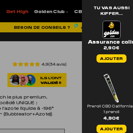
TU VAS AUSSI
Get High
Golden Club
CBD
Pro
Aide et
KIFFER...
VRAISON OFFERTE EN FRANCE
BESOIN DE CONSEILS ?
+33 7 56 93 14 20
Assurance coli
2,90
€
AJOUTER
4.9(34 avis)
ch le plus premium.
rocédé UNIQUE :
Preroll CBD California
’azote liquide à -196°
1 preroll
 (Bubbleator+Azote))
4,90
€
AJOUTER