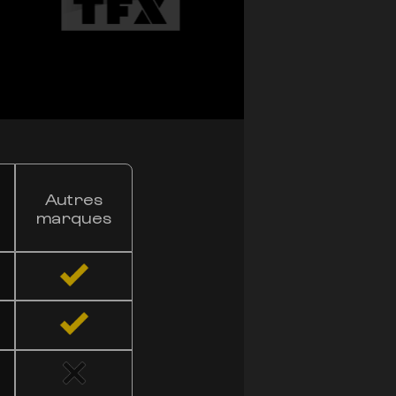
NOTRE 4X 
Autres
VS
LES AU
marques
En comparaison avec
notre fleur se disti
potentiel thérapeuti
inégalée. Faites le 
que nos fleurs peuve