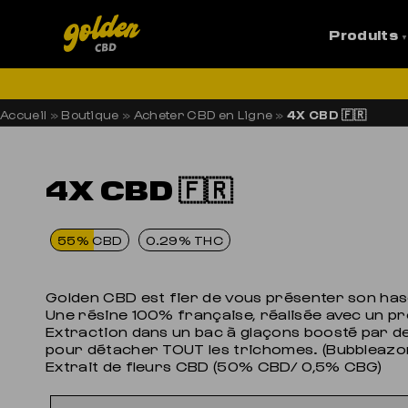
Produits
LI
Accueil
»
Boutique
»
Acheter CBD en Ligne
»
4X CBD 🇫🇷
4X CBD 🇫🇷
55% CBD
0.29% THC
Golden CBD est fier de vous présenter son has
Une résine 100% française, réalisée avec un p
Extraction dans un bac à glaçons boosté par de l
pour détacher TOUT les trichomes. (Bubbleazor
Extrait de fleurs CBD (50% CBD/ 0,5% CBG)