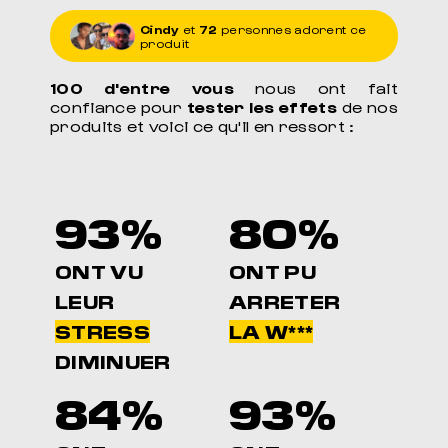
Cindy
et
72
personnes adorent ce
produit
100 d'entre vous
nous ont fait
confiance pour
tester les effets
de nos
produits et voici ce qu'il en ressort :
93%
80%
ONT VU
ONT PU
LEUR
ARRETER
STRESS
LA W***
DIMINUER
84%
93%