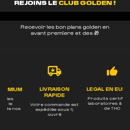
REJOINS LE
CLUB GOLDEN !
Recevoir les bon plans golden en
avant premiere et des 🎁
LIVRAISON
LEGAL EN EUROPE
UM
RAPIDE
Produits certifiés en
laboratoires à -0.3%
Votre commande est
E
de THC
os
expédiée sous 1j
n
ouvré