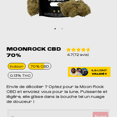
MOONROCK CBD
70%
4.7(72 avis)
Indoor
70% CBD
0.13% THC
Envie de décoller ? Optez pour la Moon Rock
CBD et envolez vous pour la lune. Puissante et
légère, elle glisse dans la bouche tel un nuage
de douceur !
Épuisé
MEIL