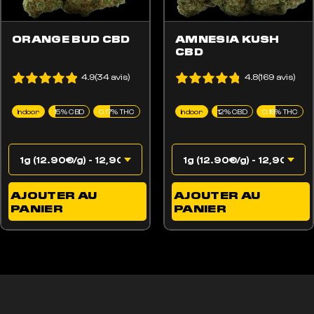
ORANGE BUD CBD
AMNESIA KUSH
CBD
4.9(34 avis)
4.8(169 avis)
Indoor
15% CBD
0.17% THC
Indoor
12% CBD
0.18% THC
AJOUTER AU
AJOUTER AU
PANIER
PANIER