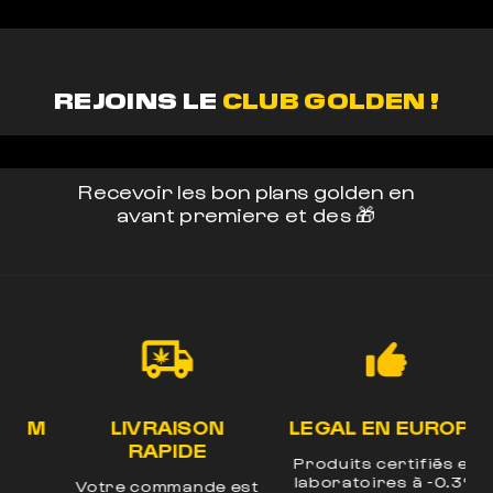
REJOINS LE
CLUB GOLDEN !
Recevoir les bon plans golden en
avant premiere et des 🎁
LIVRAISON
LEGAL EN EUROPE
UM
RAPIDE
Produits certifiés en
laboratoires à -0.3%
Votre commande est
E