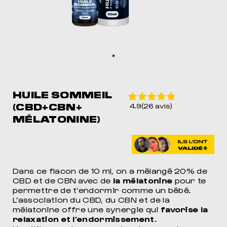
HUILE SOMMEIL
(CBD+CBN+
4.9(26 avis)
MÉLATONINE)
Dans ce flacon de 10 ml, on a mélangé 20% de
CBD et de CBN avec de
la mélatonine
pour te
permettre de t’endormir comme un bébé.
L’association du CBD, du CBN et de la
mélatonine offre une synergie qui
favorise la
relaxation et l’endormissement
.
MEIL