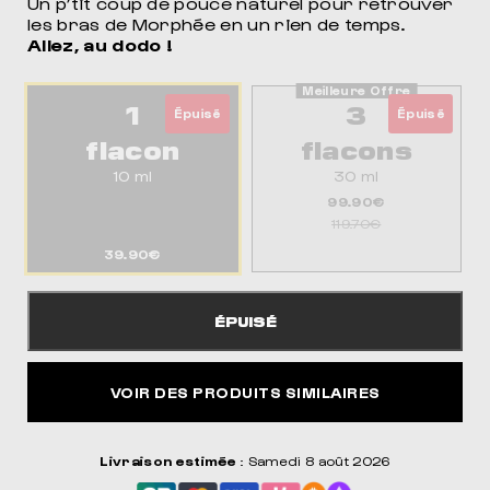
Un p’tit coup de pouce naturel pour retrouver
POUR DORMIR COMME JAMAIS
les bras de Morphée en un rien de temps.
Allez, au dodo !
1
3
Épuisé
Épuisé
flacon
flacons
10 ml
30 ml
99.90€
119.70€
39.90€
ÉPUISÉ
VOIR DES PRODUITS SIMILAIRES
Livraison estimée
: Samedi 8 août 2026