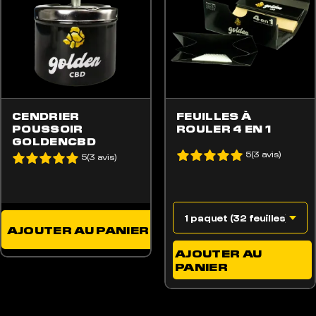
Je suis très satisfait, j’ai testé beaucoup d’huile/cac
Fri Jun 16 2023 14:08:48 GMT+0000 (Coordinated Un
CENDRIER
FEUILLES À
POUSSOIR
ROULER 4 EN 1
GOLDENCBD
5(3 avis)
5(3 avis)
AJOUTER AU PANIER
AJOUTER AU
PANIER