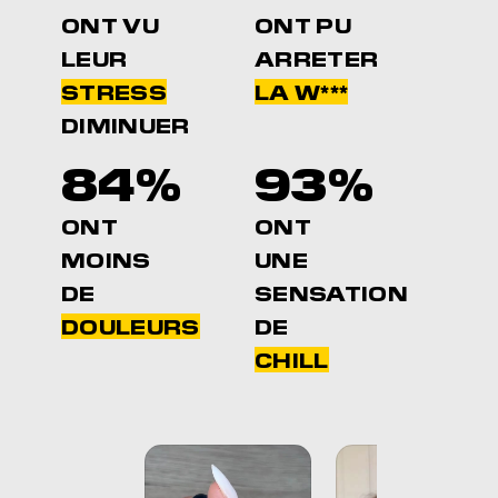
ONT VU
ONT PU
LEUR
ARRETER
STRESS
LA W***
DIMINUER
84%
93%
ONT
ONT
MOINS
UNE
DE
SENSATION
DOULEURS
DE
CHILL