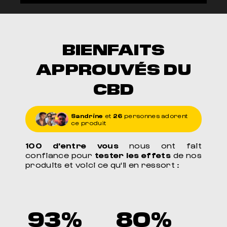
BIENFAITS
APPROUVÉS DU
CBD
Sandrine
et
26
personnes adorent
ce produit
100 d'entre vous
nous ont fait
confiance pour
tester les effets
de nos
produits et voici ce qu'il en ressort :
93%
80%