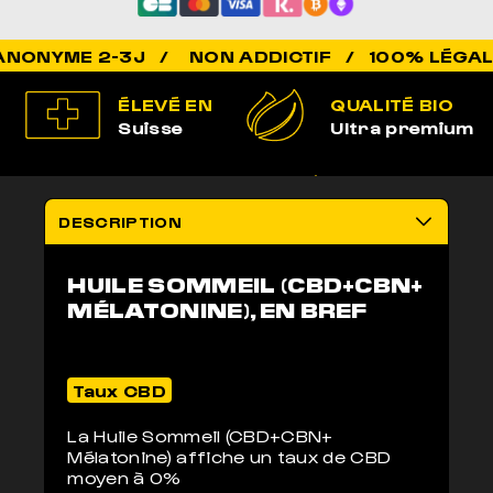
NON ADDICTIF / 100% LÉGAL / QUAL
ÉLEVÉ EN
QUALITÉ BIO
Suisse
Ultra premium
100% LÉGAL
LIVRAISON
Non addictif
anonyme 2-3j
DESCRIPTION
HUILE SOMMEIL (CBD+CBN+
MÉLATONINE), EN BREF
Taux CBD
La Huile Sommeil (CBD+CBN+
Mélatonine) affiche un taux de CBD
moyen à 0%