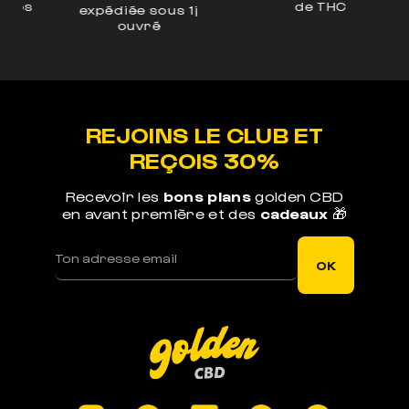
de THC
os
expédiée sous 1j
n
ouvré
REJOINS LE CLUB ET
REÇOIS 30%
Recevoir les
bons plans
golden CBD
en avant première et des
cadeaux
🎁
OK