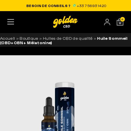
LIVRAISON OFFERTE EN FRANCE
BESOIN DE CONSEILS ?
+33 7 56 93 14 20
0
Accueil
»
Boutique
»
Huiles de CBD de qualité
»
Huile Sommeil
(CBD+CBN+ Mélatonine)