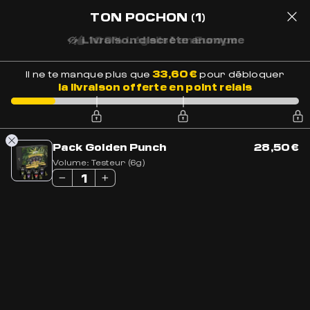
LIVRAISON OFFERTE EN FRANCE
À PARTIR DE 69€ D'ACHATS
TON POCHON
(1)
Livraison discrète anonyme
1
33,60
€
Il ne te manque plus que
pour débloquer
la livraison offerte en point relais
Accueil
»
Boutique
»
Acheter CBD en Ligne
»
Huile de Cannabis
CBD 15% Full Spectrum
Pack Golden Punch
28,50
€
Volume:
Testeur (6g)