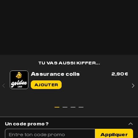
OK
TU VAS AUSSI KIFFER...
Assurance colis
2,90
€
Contactez-nous par e-mail
AJOUTER
Contactez-nous sur WhatsApp
+33 7 56 93 14 20
Du lundi au vendredi de 9h à 17h
BOUTIQUE
AIDE & CONTACT
Un code promo ?
Tous nos produits
Livraison & Suivi
Appliquer
Nouveautés
Parler à un conseiller