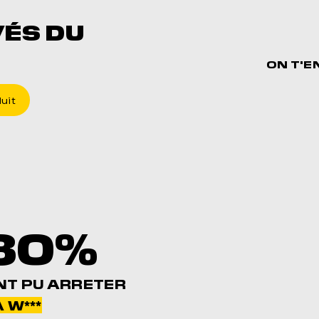
VÉS DU
ON T'E
uit
80%
NT PU ARRETER
 W***