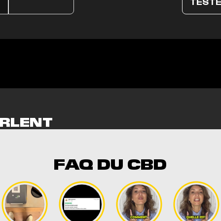
TESTE
RLENT
NT
FAQ DU CBD
! Douce et forte à la fois ! Je l’adore ! Un vrai kiff
niversal Time)