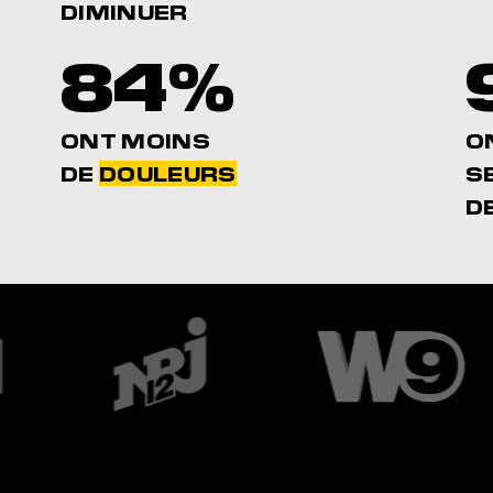
DIMINUER
84%
ONT MOINS
O
DE
DOULEURS
S
D