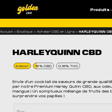
Produits
LI
Accueil
»
Boutique
»
Acheter CBD en Ligne
»
HARLEYQUINN C
HARLEYQUINN CBD
Indoor
16% CBD
0.16% THC
Envie d’un cocktail de saveurs de grande qualit
par notre Premium Harley Quinn CBD, aux odeu
mangue ! Un somptueux mélange de fruits des b
surprendre vos papilles !
1g