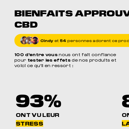
BIENFAITS APPROU
CBD
Cindy
et
54
personnes adorent ce prod
100 d'entre vous
nous ont fait confiance
pour
tester les effets
de nos produits et
voici ce qu'il en ressort :
93%
ONT VU LEUR
O
STRESS
LA