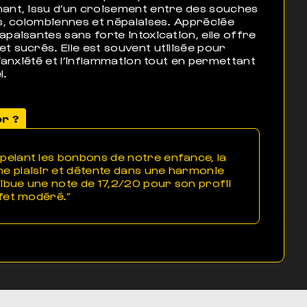
ant, issu d’un croisement entre des souches
es, colombiennes et népalaises. Appréciée
paisantes sans forte intoxication, elle offre
t sucrés. Elle est souvent utilisée pour
l’anxiété et l’inflammation tout en permettant
l.
or ?
pelant les bonbons de notre enfance, la
e plaisir et détente dans une harmonie
tribue une note de 17,2/20 pour son profil
ffet modéré.”