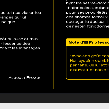
hybride sativa-domin
thaïlandaises, suiss
pour ses propriétés a
ses teintes vibrantes
des arômes terreux e
rangés qui lui
soulager la douleur, 
indique.
de rester fonctionne
 méticuleuse et d’un
Note d'El Profess
 l’essence des
ffrant les avantages
“Avec son goût rap
Harleyquinn combin
parfaite. Je lui at
distinctif et son e
Aspect : Frozen