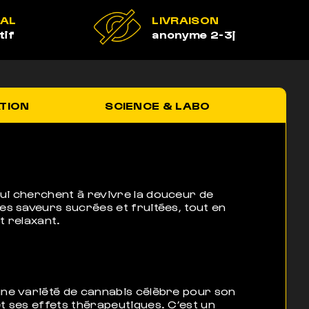
GAL
LIVRAISON
tif
anonyme 2-3j
ATION
SCIENCE & LABO
ui cherchent à revivre la douceur de
des saveurs sucrées et fruitées, tout en
t relaxant.
une variété de cannabis célèbre pour son
et ses effets thérapeutiques. C’est un