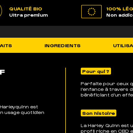
QUALITÉ BIO
100% LÉ
Ultra premium
Non addic
AITS
INGREDIENTS
UTILIS
F
Pour qui ?
Parfaite pour ceux q
l’enfance à travers 
bénéficiant d’un effe
Harleyquinn est
un usage quotidien
Son histoire
La Harley Quinn est 
profil riche en CBD 