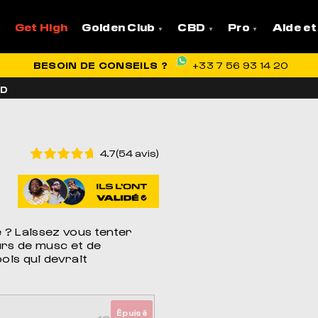
Get High
Golden Club
CBD
Pro
Aide et
VRAISON OFFERTE EN FRANCE
BESOIN DE CONSEILS ?
+33 7 56 93 14 20
BD
4.7(54 avis)
é ? Laissez vous tenter
rs de musc et de
ois qui devrait
Épuisé