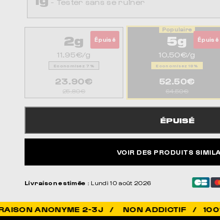
- Tester sans se ruiner
2g
5g
Épuisé
Épuisé
11.95€/g
10.50€/g
Economisez 7%
Economisez 18%
23.90€
52.50€
25.80€
64.50€
ÉPUISÉ
VOIR DES PRODUITS SIMIL
Livraison estimée
: Lundi 10 août 2026
NON ADDICTIF / 100% LÉGAL / QUA