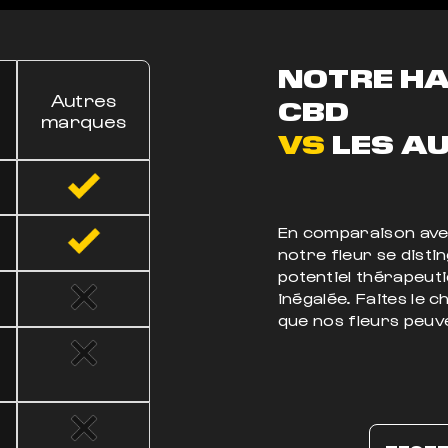
NOTRE H
Autres
CBD
marques
VS
LES AU
En comparaison avec
notre fleur se disti
potentiel thérapeuti
inégalée. Faites le 
que nos fleurs peuve