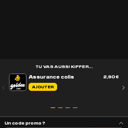
en avant première et des
cadeaux
🎁
OK
TU VAS AUSSI KIFFER...
Assurance colis
2,90
€
Contactez-nous par e-mail
AJOUTER
Contactez-nous sur WhatsApp
+33 7 56 93 14 20
Du lundi au vendredi de 9h à 17h
BOUTIQUE
AIDE & CONTACT
Un code promo ?