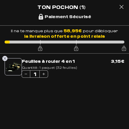
LIVRAISON OFFERTE EN FRANCE
BESOIN DE CONSEILS ?
+33 7 56 93 14 20
TON POCHON
(1)
Paiement Sécurisé
1
58,95
€
Il ne te manque plus que
pour débloquer
la livraison offerte en point relais
Accueil
»
Boutique
»
Sélection Golden CBD
»
Feuilles slim avec
cartons
Feuilles à rouler 4 en 1
3,15
€
Quantité:
1 paquet (32 feuilles)