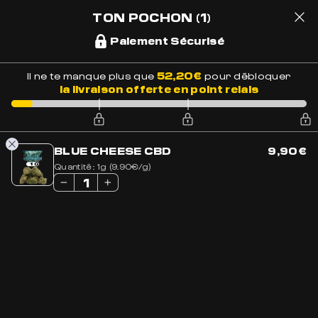
LIVRAISON OFFERTE EN FRANCE
BESOIN DE CONSEILS ?
+33 7 56 93 14 20
TON POCHON
(1)
Paiement Sécurisé
1
52,20
€
Il ne te manque plus que
pour débloquer
la livraison offerte en point relais
Accueil
»
Boutique
»
Acheter CBD en Ligne
»
E-liquide Menthe
CBD 20mg
BLUE CHEESE CBD
9,90
€
Quantité:
1g (9.90€/g)