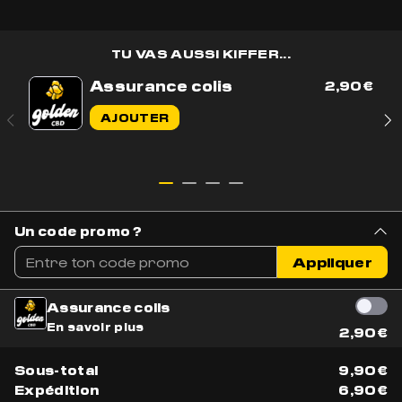
TU VAS AUSSI KIFFER...
Assurance colis
2,90
€
Contactez-nous par e-mail
AJOUTER
Contactez-nous sur WhatsApp
+33 7 56 93 14 20
Du lundi au vendredi de 9h à 17h
BOUTIQUE
AIDE & CONTACT
Un code promo ?
Tous nos produits
Livraison & Suivi
Appliquer
Nouveautés
Parler à un conseiller
Meilleures ventes
Mentions légales
Assurance colis
Fleurs CBD
En savoir plus
NOUS REJOINDRE
2,90
€
Résines CBD
Bons plans
Devenez ambassadeur
Sous-total
9,90
€
Code promo
Devenez partenaire
Expédition
6,90
€