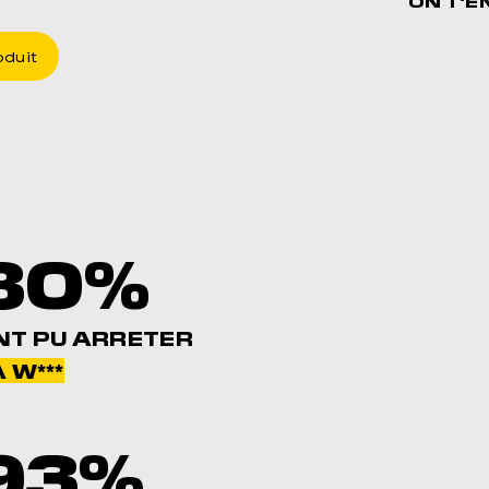
ON T'E
oduit
80%
NT PU ARRETER
 W***
93%