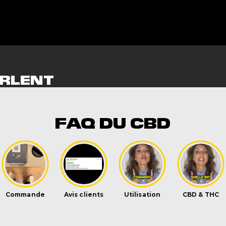
RLENT
NT
FAQ DU CBD
s
niversal Time)
 suprise derrière parce que elle est vraiment bonne et 
niversal Time)