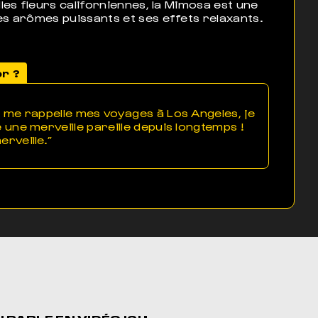
lles fleurs californiennes, la Mimosa est une
es arômes puissants et ses effets relaxants.
or ?
a me rappelle mes voyages à Los Angeles, je
 une merveille pareille depuis longtemps !
rveille.”