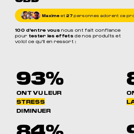
Maxime
et
27
personnes adorent ce pr
100 d'entre vous
nous ont fait confiance
pour
tester les effets
de nos produits et
voici ce qu'il en ressort :
93%
ONT VU LEUR
O
STRESS
LA
DIMINUER
84%