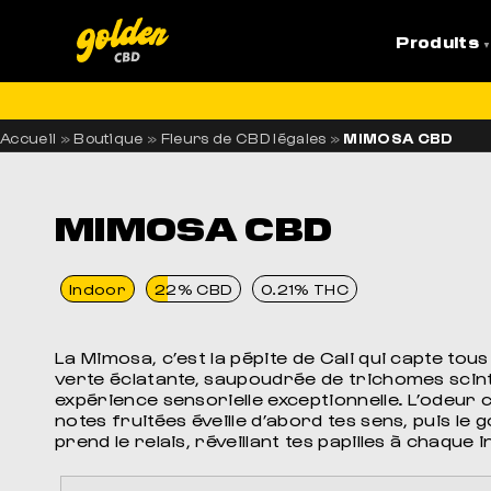
Produits
LI
Accueil
»
Boutique
»
Fleurs de CBD légales
»
MIMOSA CBD
MIMOSA CBD
Indoor
22% CBD
0.21% THC
La Mimosa, c’est la pépite de Cali qui capte tou
verte éclatante, saupoudrée de trichomes scint
expérience sensorielle exceptionnelle. L’odeur
notes fruitées éveille d’abord tes sens, puis le
prend le relais, réveillant tes papilles à chaque i