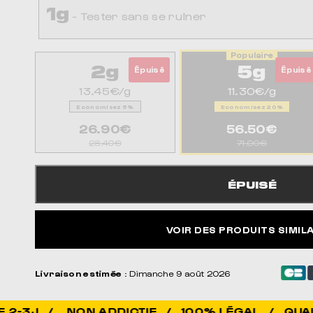
1g
- Tester sans se ruiner
2g
5g
Épuisé
Épuisé
13.45€/g
11.30€/g
Economisez 5%
Economisez 20%
26.90€
56.50€
28.40€
71.00€
ÉPUISÉ
VOIR DES PRODUITS SIMIL
Livraison estimée
: Dimanche 9 août 2026