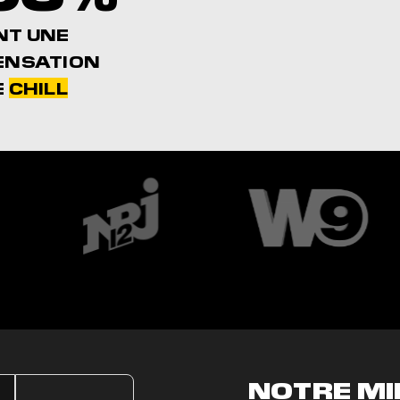
NT UNE
ENSATION
E
CHILL
NOTRE M