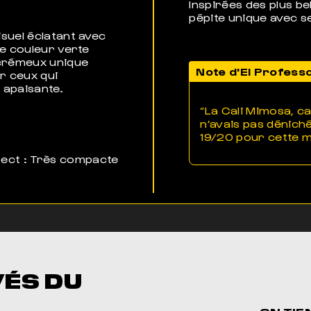
Inspirées des plus be
pépite unique avec s
suel éclatant avec
ne couleur verte
 crémeux unique
Note d'El Profess
r ceux qui
 apaisante.
“La Cali Mimosa, c
n’avais pas déniché
19/20 pour cette me
ect : Très compacte
VÉS DU