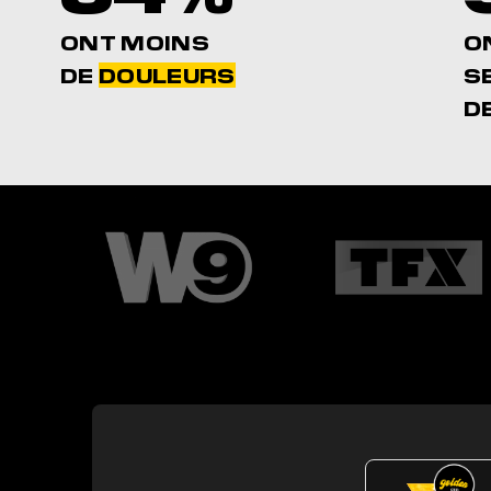
ONT MOINS
O
DE
DOULEURS
S
D