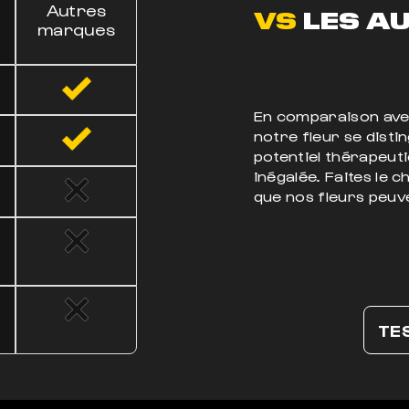
Autres
VS
LES AU
marques
En comparaison avec
notre fleur se disti
potentiel thérapeuti
inégalée. Faites le 
que nos fleurs peuve
TE