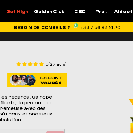
Get High
Golden Club
CBD
Pro
Aide et
VRAISON OFFERTE EN FRANCE
BESOIN DE CONSEILS ?
EXCELLENT
+33 7 56 93 14 20
+ DE 1700 AVIS
5(27 avis)
s les regards. Sa robe
illants, te promet une
 crémeuse avec des
 goût doux et onctueux
nhalation.